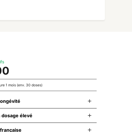
ifs
00
ure 1 mois (env. 30 doses)
 longévité
à dosage élevé
 française