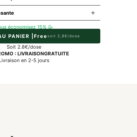
ssante
ous économisez 15%
🥳
U PANIER |
Free
soit 2,8€/dose
Soit 2.8€/dose
OMO : LIVRAISONGRATUITE
Livraison en 2-5 jours