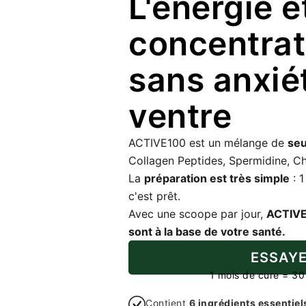
L'énergie e
concentrat
sans anxiét
ventre
ACTIVE100 est un mélange de
seu
Collagen Peptides, Spermidine, Chl
La
préparation est très simple
: 1
c'est prêt.
Avec une scoope par jour,
ACTIVE1
sont à la base de votre santé.
ESSAYE
1 mois de cure = 3
Contient
6 ingrédients essentie