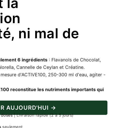
t la
ion
é, ni mal de
lement 6 ingrédients
: Flavanols de Chocolat,
orella, Cannelle de Ceylan et Créatine.
 mesure d'ACTIVE100, 250-300 ml d'eau, agiter -
00 reconstitue les nutriments importants qui
R AUJOURD'HUI →
0 doses
| Livraison rapide (2 à 5 jours)
ls
seulement